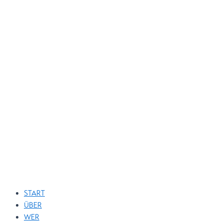
START
ÜBER
WER