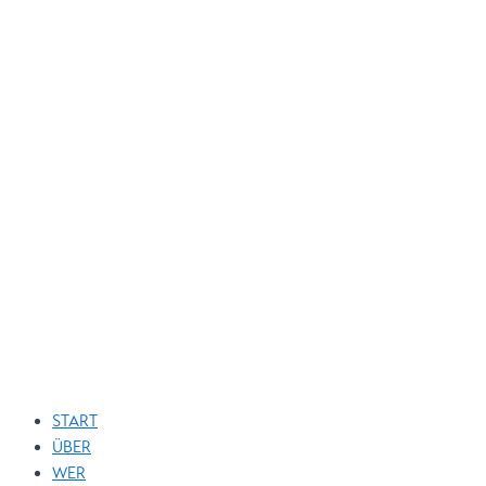
START
ÜBER
WER