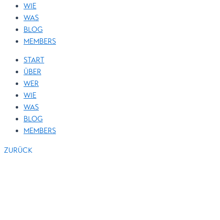
WIE
WAS
BLOG
MEMBERS
START
ÜBER
WER
WIE
WAS
BLOG
MEMBERS
ZURÜCK